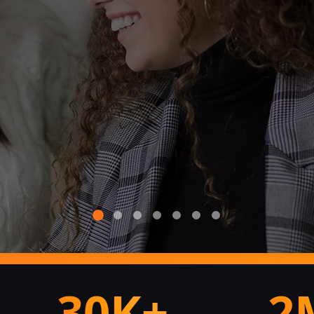
30K+
2M+