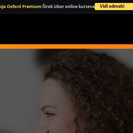
Vidi odmah!
Širok izbor online kurseva
ija Oxford Premium
Site announcem