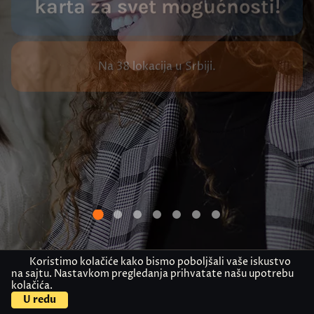
karta za svet mogućnosti!
Na 38 lokacija u Srbiji.
Koristimo kolačiće kako bismo poboljšali vaše iskustvo
na sajtu. Nastavkom pregledanja prihvatate našu upotrebu
kolačića.
38
30K+
Akademija Oxford u brojkama
U redu