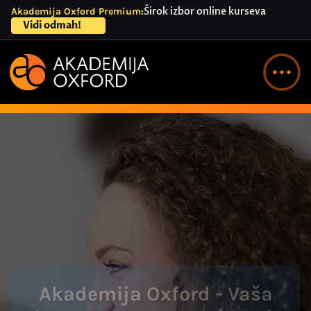
Širok izbor online kurseva
Akademija Oxford Premium
Site announcement
Vidi odmah!
Akademija Oxford - Vaša