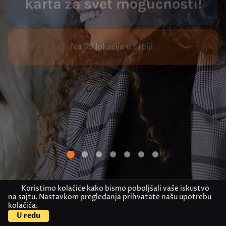
karta za svet mogućnosti!
Na 38 lokacija u Srbiji.
Koristimo kolačiće kako bismo poboljšali vaše iskustvo
na sajtu. Nastavkom pregledanja prihvatate našu upotrebu
kolačića.
38
30K+
Akademija Oxford u brojkama
U redu