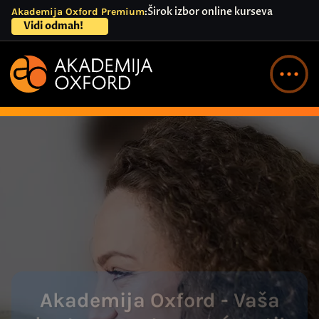
Širok izbor online kurseva
Akademija Oxford Premium
Site announcement
Vidi odmah!
Akademija Oxford - Vaša